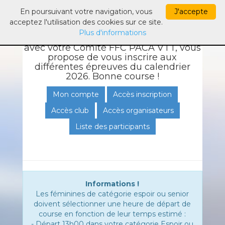
Généré par
En poursuivant votre navigation, vous
J'accepte
acceptez l'utilisation des cookies sur ce site.
Ce module d'inscriptions en ligne
Plus d'informations
publié par Sportips.fr, en partenariat
avec votre Comité FFC PACA VTT, vous
propose de vous inscrire aux
différentes épreuves du calendrier
2026. Bonne course !
Mon compte
Accès inscription
Accès club
Accès organisateurs
Liste des participants
Informations !
Les féminines de catégorie espoir ou senior
doivent sélectionner une heure de départ de
course en fonction de leur temps estimé :
- Départ 13h00 dans votre catégorie Espoir ou