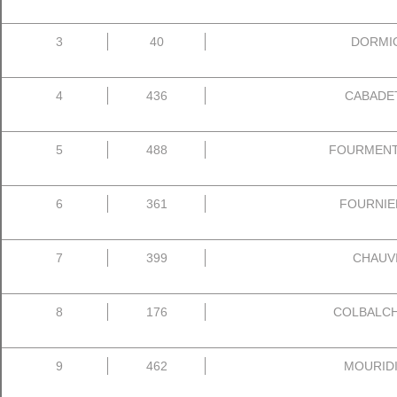
3
40
DORMIO 
4
436
CABADET
5
488
FOURMENT -
6
361
FOURNIER
7
399
CHAUVI
8
176
COLBALCHIN
9
462
MOURIDI 