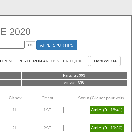
E 2020
APPLI SPORTIPS
OVENCE VERTE RUN AND BIKE EN EQUIPE
Hors course
Partants : 393
Arrivés : 358
Clt sex
Clt cat
Statut (Cliquer pour voir)
1H
1SE
Arrivé (01:18:41)
2H
2SE
Arrivé (01:19:56)