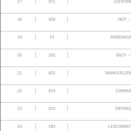
17
371
LEFEVRE 
18
358
HOT - 
19
73
PERRIMON
20
162
SAZY - 
21
421
MANOUELIDES
22
424
CAMMAS 
23
203
DEPREZ 
24
180
LESCARBOTT