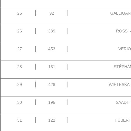
25
92
GALLIGANI 
26
389
ROSSI -
27
453
VERIOT
28
161
STÉPHAN
29
428
WIETESKA -
30
195
SAADI -
31
122
HUBERT 