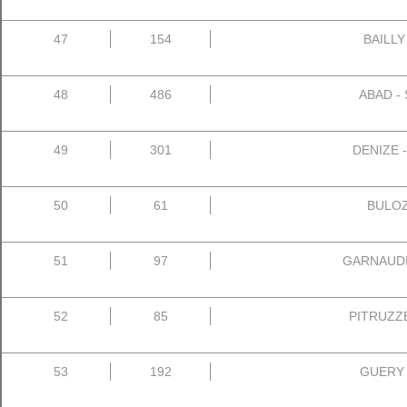
47
154
BAILLY
48
486
ABAD - 
49
301
DENIZE -
50
61
BULOZ 
51
97
GARNAUDIE
52
85
PITRUZZEL
53
192
GUERY 