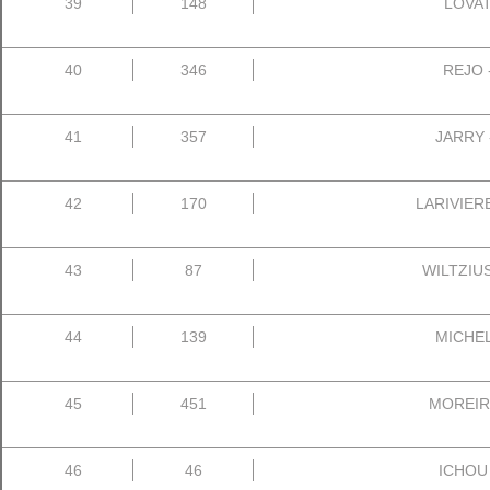
39
148
LOVATO
40
346
REJO -
41
357
JARRY -
42
170
LARIVIERE
43
87
WILTZIUS
44
139
MICHEL 
45
451
MOREIRA
46
46
ICHOU 