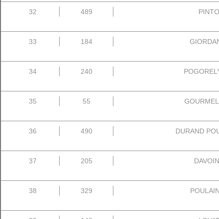
32
489
PINTOR
33
184
GIORDAN 
34
240
POGORELY 
35
55
GOURMELEN
36
490
DURAND POU
37
205
DAVOINE
38
329
POULAIN