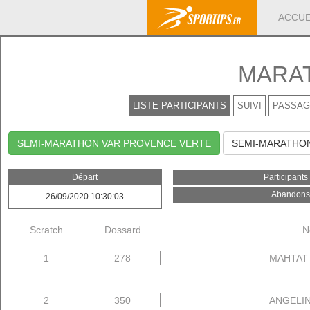
ACCUE
MARAT
LISTE PARTICIPANTS
SUIVI
PASSAG
SEMI-MARATHON VAR PROVENCE VERTE
SEMI-MARATHON
Départ
Participants
Abandons 
26/09/2020 10:30:03
Scratch
Dossard
N
1
278
MAHTAT 
2
350
ANGELINI