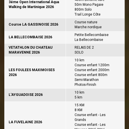
3éme Open International Aqua
50m Mono Pagaie
Walking de Martinique 2026
800m Solo
Trail Longe Côte
Course nature
Course LA GASSINOISE 2026
Marche nordique
Petite Bellecombaise
LA BELLECOMBAISE 2026
La Bellecombaise
VETATHLON DU CHATEAU
RELAIS DE 2
MARAVENNE 2026
SOLO
10 km
Course enfant 1200m
LES FOULEES MAXIMOISES
Course enfant 2000m
2026
Course enfant 800m
Semi-Marathon
Photos-Finish
10 km
L'AYGUADOISE 2026
5 km
15 KM
8 KM
Course enfant - Les
Grands
LA FUVELAINE 2026
Course enfant - Les