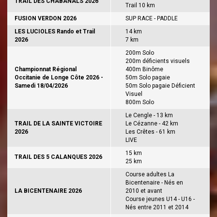
TRAIL DES CHABANALS 2026
Trail 10 km
FUSION VERDON 2026
SUP RACE - PADDLE
LES LUCIOLES Rando et Trail
14 km
2026
7 km
200m Solo
200m déficients visuels
Championnat Régional
400m Binôme
Occitanie de Longe Côte 2026 -
50m Solo pagaie
Samedi 18/04/2026
50m Solo pagaie Déficient
Visuel
800m Solo
Le Cengle - 13 km
TRAIL DE LA SAINTE VICTOIRE
Le Cézanne - 42 km
2026
Les Crêtes - 61 km
LIVE
15 km
TRAIL DES 5 CALANQUES 2026
25 km
Course adultes La
Bicentenaire - Nés en
LA BICENTENAIRE 2026
2010 et avant
Course jeunes U14 - U16 -
Nés entre 2011 et 2014