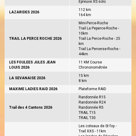
Epreuve XS solo
112 km
LAZARIDES 2026
164 km
Mini-Perce-Roche
Trail La Peperce-Roche -
10km
TRAIL LA PERCE ROCHE 2026
Trail La Perce-Roche - 25
km
Trail La Perverse-Roche -
44km
LES FOULEES JULES JEAN
11 KM Course
LOUIS 2026
Chrononométrée
15 km
LA SEVANAISE 2026
8 km
MAXIME LADIES RAID 2026
Plateforme RAID
Randonnée R15
Randonnée R24
Trail des 4 Cantons 2026
Randonnée R5
TRAIL T15
TRAIL T30
Les coteaux de St foy -
Trail XXS - 11km