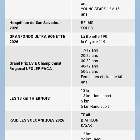
ans
YOUNG STARS 12 à 15
ans
Hospithlon de San Salvadour
RELAIS
2026
SOLOS
GRANFONDO ULTRA BONETTE
La Bonette 190
2026
la Cayolle 119
17-19 ans
20-29 ans
30-39 ans
Grand Prix I.V.E Championnat
40-49 ans
Régional UFOLEP PACA
50-59 ans
Féminines et plus de 60
ans
13 km
13 km Handisport
LES 13 km THIERNOIS
5 km
5 km Handisport
TRAIL
RAID LES VOLCANIQUES 2026
BIATHLON
KAYAK
12 km
24 km Semi