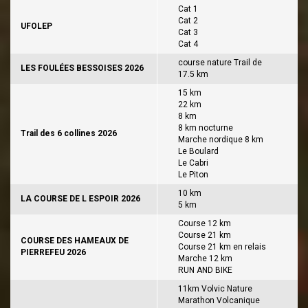
Cat 1
Cat 2
UFOLEP
Cat 3
Cat 4
course nature Trail de
LES FOULÉES BESSOISES 2026
17.5 km
15 km
22 km
8 km
8 km nocturne
Trail des 6 collines 2026
Marche nordique 8 km
Le Boulard
Le Cabri
Le Piton
10 km
LA COURSE DE L ESPOIR 2026
5 km
Course 12 km
Course 21 km
COURSE DES HAMEAUX DE
Course 21 km en relais
PIERREFEU 2026
Marche 12 km
RUN AND BIKE
11km Volvic Nature
Marathon Volcanique