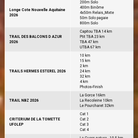
200m Solo
400m Binôme
Longe Cote Nouvelle Aquitaine
4x50m Relais_Mixte
2026
50m Solo pagaie
800m Solo
Capitou TBA 14 km
TRAIL DES BALCONS D AZUR
Ptit TBA 23 km
2026
TBA 47 km
UTBA 67 km
10 km
15 km
2 km
TRAILS HERMES ESTEREL 2026
24 km
32 km
4 km
Photos-Finish
La Gorce 16km
TRAIL NBZ 2026
La Recoleine 10km
Le Pourcharet 32km
Cat 1
CRITERIUM DE LA TOMETTE
Cat 2
UFOLEP
Cat 3
Cat 4