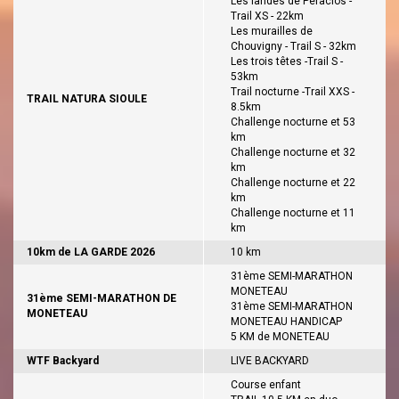
Les landes de Péraclos -
Trail XS - 22km
Les murailles de
Chouvigny - Trail S - 32km
Les trois têtes -Trail S -
53km
Trail nocturne -Trail XXS -
TRAIL NATURA SIOULE
8.5km
Challenge nocturne et 53
km
Challenge nocturne et 32
km
Challenge nocturne et 22
km
Challenge nocturne et 11
km
10km de LA GARDE 2026
10 km
31ème SEMI-MARATHON
MONETEAU
31ème SEMI-MARATHON DE
31ème SEMI-MARATHON
MONETEAU
MONETEAU HANDICAP
5 KM de MONETEAU
WTF Backyard
LIVE BACKYARD
Course enfant