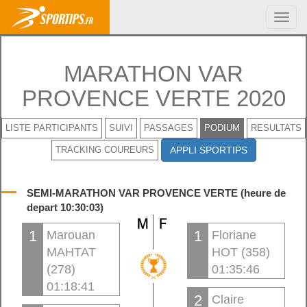
Toggl
navig
MARATHON VAR
PROVENCE VERTE 2020
LISTE PARTICIPANTS
SUIVI
PASSAGES
PODIUM
RESULTATS
TRACKING COUREURS
APPLI SPORTIPS
SEMI-MARATHON VAR PROVENCE VERTE (heure de
depart 10:30:03)
1
1
Marouan
Floriane
MAHTAT
HOT (358)
(278)
01:35:46
01:18:41
2
Claire