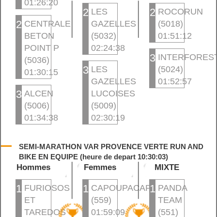
01:26:20
2
2
LES
ROCORUN
2
CENTRALE
GAZELLES
(5018)
BETON
(5032)
01:51:12
POINT P
02:24:38
3
INTERFORES
(5036)
3
LES
(5024)
01:30:15
GAZELLES
01:52:57
3
ALCEN
LUCOISES
(5006)
(5009)
01:34:38
02:30:19
SEMI-MARATHON VAR PROVENCE VERTE RUN AND
BIKE EN EQUIPE (heure de depart 10:30:03)
Hommes
Femmes
MIXTE
1
1
1
FURIOSOS
CAPOUPACAP3
PANDA
ET
(559)
TEAM
TAREDOS
01:59:09
(551)