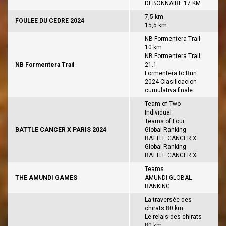
DEBONNAIRE 17 KM
7,5 km
FOULEE DU CEDRE 2024
15,5 km
NB Formentera Trail
10 km
NB Formentera Trail
NB Formentera Trail
21.1
Formentera to Run
2024 Clasificacion
cumulativa finale
Team of Two
Individual
Teams of Four
BATTLE CANCER X PARIS 2024
Global Ranking
BATTLE CANCER X
Global Ranking
BATTLE CANCER X
Teams
THE AMUNDI GAMES
AMUNDI GLOBAL
RANKING
La traversée des
chirats 80 km
Le relais des chirats
80 km