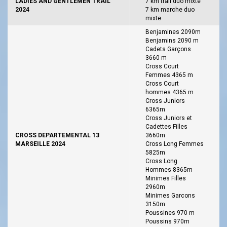
LADIES AND GENTLEMEN TRAIL
7 km trail duo mixte
2024
7 km marche duo
mixte
Benjamines 2090m
Benjamins 2090 m
Cadets Garçons
3660 m
Cross Court
Femmes 4365 m
Cross Court
hommes 4365 m
Cross Juniors
6365m
Cross Juniors et
Cadettes Filles
CROSS DEPARTEMENTAL 13
3660m
MARSEILLE 2024
Cross Long Femmes
5825m
Cross Long
Hommes 8365m
Minimes Filles
2960m
Minimes Garcons
3150m
Poussines 970 m
Poussins 970m