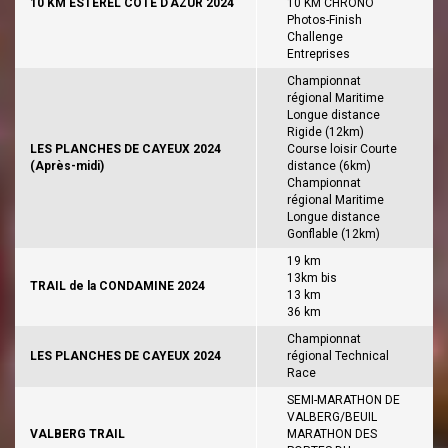
10 KM ESTEREL COTE D'AZUR 2024
10 KM CHRONO
Photos-Finish
Challenge
Entreprises
Championnat
régional Maritime
Longue distance
Rigide (12km)
LES PLANCHES DE CAYEUX 2024
Course loisir Courte
(Après-midi)
distance (6km)
Championnat
régional Maritime
Longue distance
Gonflable (12km)
19 km
13km bis
TRAIL de la CONDAMINE 2024
13 km
36 km
Championnat
LES PLANCHES DE CAYEUX 2024
régional Technical
Race
SEMI-MARATHON DE
VALBERG/BEUIL
VALBERG TRAIL
MARATHON DES