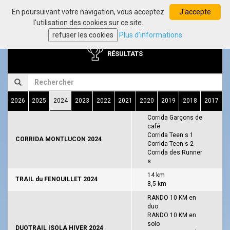
En poursuivant votre navigation, vous acceptez
J'accepte
Toggl
l'utilisation des cookies sur ce site.
navig
refuser les cookies
Plus d'informations
RÉSULTATS
2026
2025
2024
2023
2022
2021
2020
2019
2018
2017
Corrida Garçons de
café
Corrida Teen s 1
CORRIDA MONTLUCON 2024
Corrida Teen s 2
Corrida des Runner
s
14 km
TRAIL du FENOUILLET 2024
8,5 km
RANDO 10 KM en
duo
RANDO 10 KM en
solo
DUOTRAIL ISOLA HIVER 2024