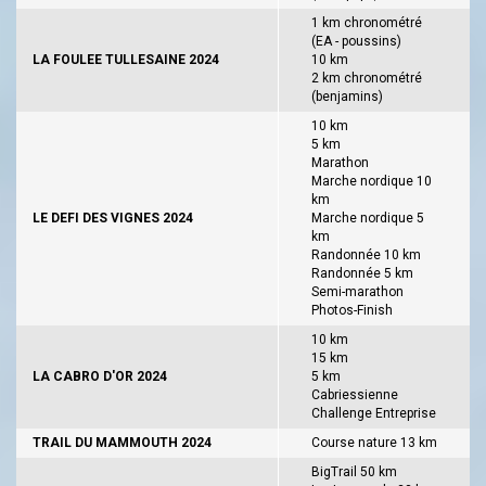
1 km chronométré
(EA - poussins)
LA FOULEE TULLESAINE 2024
10 km
2 km chronométré
(benjamins)
10 km
5 km
Marathon
Marche nordique 10
km
LE DEFI DES VIGNES 2024
Marche nordique 5
km
Randonnée 10 km
Randonnée 5 km
Semi-marathon
Photos-Finish
10 km
15 km
LA CABRO D'OR 2024
5 km
Cabriessienne
Challenge Entreprise
TRAIL DU MAMMOUTH 2024
Course nature 13 km
BigTrail 50 km