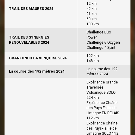
12 km
TRAIL DES MAURES 2024
42 km
21 km
60 km
100 km
Challenge Duo
TRAIL DES SYNERGIES
Power
RENOUVELABLES 2024
Challenge 6 Oxygen
Challenge 4 Spirit
102 km
GRANFONDO LA VENÇOISE 2024
148 km
La course des 192
La course des 192 mètres 2024
mètres 2024
Expérience Grande
Traversée
Volcanique SOLO
224 km
Expérience Chaîne
des Puys-Faille de
Limagne EN RELAIS
112 km
Expérience Chaîne
des Puys-Faille de
Limagne SOLO 112