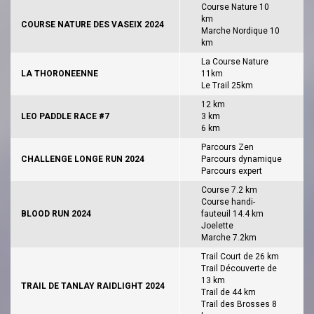
Course Nature 10
km
COURSE NATURE DES VASEIX 2024
Marche Nordique 10
km
La Course Nature
LA THORONEENNE
11km
Le Trail 25km
12 km
LEO PADDLE RACE #7
3 km
6 km
Parcours Zen
CHALLENGE LONGE RUN 2024
Parcours dynamique
Parcours expert
Course 7.2 km
Course handi-
BLOOD RUN 2024
fauteuil 14.4 km
Joelette
Marche 7.2km
Trail Court de 26 km
Trail Découverte de
13 km
TRAIL DE TANLAY RAIDLIGHT 2024
Trail de 44 km
Trail des Brosses 8