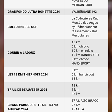
PORTES DU
MERCANTOUR
GRANFONDO ULTRA BONETTE 2024
VALBERGANE 192
La Collobrières Cup
Montée des Anges
COLLOBRIERES CUP
by Cédric Vasseur
Classement Vélos
Musculaires
10 km
5 km chrono
10 km en relais
COURIR A LADOUX
10 km HANDISPORT
5 km chrono
HANDISPORT
5 km
LES 13 KM THIERNOIS 2024
5 km handisport
13 km
12 km
TRAIL DE BEAUVEZER 2024
5 km
35 km
TRAIL ALTO BRACO
GRAND PARCOURS- TRAIL - RAND
27 KM
AUBRAC 2024
TRAIL LA