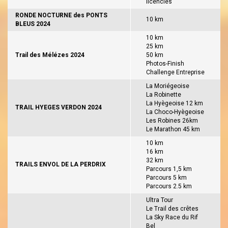
licenciés
RONDE NOCTURNE des PONTS
10 km
BLEUS 2024
10 km
25 km
Trail des Mélézes 2024
50 km
Photos-Finish
Challenge Entreprise
La Moriégeoise
La Robinette
La Hyègeoise 12 km
TRAIL HYEGES VERDON 2024
La Choco-Hyègeoise
Les Robines 26km
Le Marathon 45 km
10 km
16 km
32 km
TRAILS ENVOL DE LA PERDRIX
Parcours 1,5 km
Parcours 5 km
Parcours 2.5 km
Ultra Tour
Le Trail des crêtes
La Sky Race du Rif
Bel